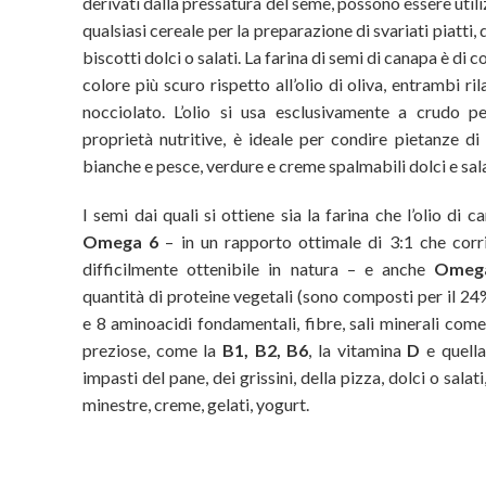
derivati dalla pressatura del seme, possono essere util
qualsiasi cereale per la preparazione di svariati piatti, 
biscotti dolci o salati. La farina di semi di canapa è di c
colore più scuro rispetto all’olio di oliva, entrambi 
nocciolato. L’olio si usa esclusivamente a crudo p
proprietà nutritive, è ideale per condire pietanze di 
bianche e pesce, verdure e creme spalmabili dolci e sal
I semi dai quali si ottiene sia la farina che l’olio di 
Omega 6
– in un rapporto ottimale di 3:1 che corr
difficilmente ottenibile in natura – e anche
Omeg
quantità di proteine vegetali (sono composti per il 24
e 8 aminoacidi fondamentali, fibre, sali minerali com
preziose, come la
B1, B2, B6
, la vitamina
D
e quell
impasti del pane, dei grissini, della pizza, dolci o salati
minestre, creme, gelati, yogurt.