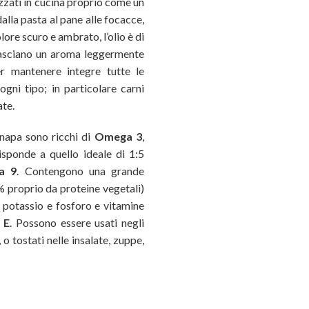
izzati in cucina proprio come un
dalla pasta al pane alle focacce,
olore scuro e ambrato, l’olio è di
rilasciano un aroma leggermente
er mantenere integre tutte le
ogni tipo; in particolare carni
ate.
canapa sono ricchi di
Omega 3
,
isponde a quello ideale di 1:5
a 9
. Contengono una grande
% proprio da proteine vegetali)
e potassio e fosforo e vitamine
a
E
. Possono essere usati negli
, o tostati nelle insalate, zuppe,