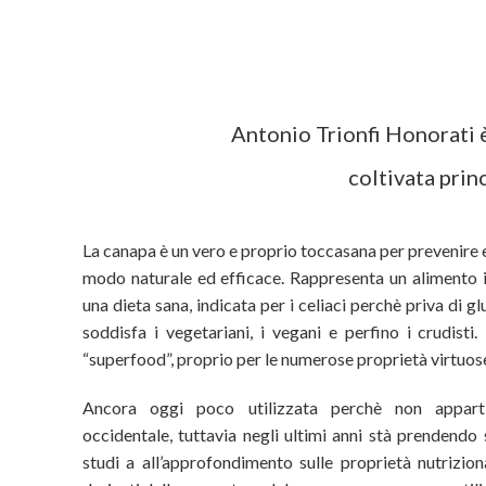
Antonio Trionfi Honorati è 
coltivata prin
La canapa è un vero e proprio toccasana per prevenire e
modo naturale ed efficace. Rappresenta un alimento i
una dieta sana, indicata per i celiaci perchè priva di gl
soddisfa i vegetariani, i vegani e perfino i crudisti
“superfood”, proprio per le numerose proprietà virtuos
Ancora oggi poco utilizzata perchè non apparti
occidentale, tuttavia negli ultimi anni stà prendendo
studi a all’approfondimento sulle proprietà nutriziona