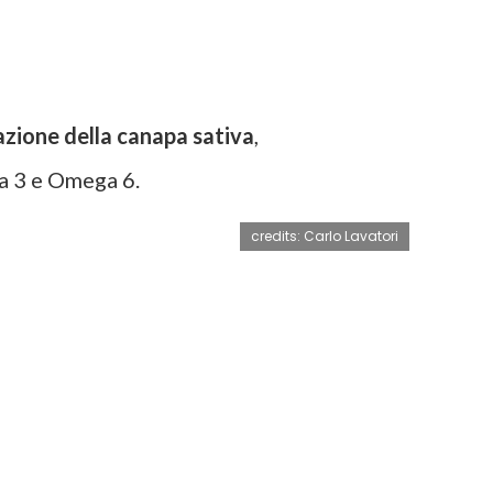
azione della canapa sativa
,
ga 3 e Omega 6.
credits: Carlo Lavatori